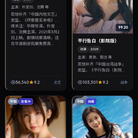
主演：
朴宝剑、沈腾 等
若想补齐「中国内地文艺」
类型，《终章匿名来电》值
得关注：毕赣导演，朴宝
99:20
剑、沈腾主演，2021年3月2
日上映。剧情线索清晰，适
平行告白（影院版）
合华语剧迷拓展免费高...
动漫
2025
主演：
黄渤、周迅 等
若想补齐「中国台湾战争」
类型，《平行告白（影院
版）》值得关注：滨口龙介
导演，黄渤、周迅主演，
56,340
9.2
103,301
9.2
文艺
战争
2025年10月12日上映。剧情
线索清晰，适合华语剧...
中国
中国
连载中
独播