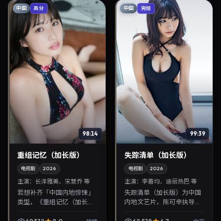
中国
中国
高分
完结
98:14
99:39
重组记忆（加长版）
失踪清单（加长版）
电视剧
2026
电视剧
2026
主演：
长泽雅美、宋慧乔 等
主演：
李善均、迪丽热巴 等
若想补齐「中国内地惊悚」
失踪清单（加长版）为中国
类型，《重组记忆（加长
内地文艺片，陈可辛执导，
版）》值得关注：滨口龙介
李善均、迪丽热巴联袂出
导演，长泽雅美、宋慧乔主
演。2026年1月28日首映，