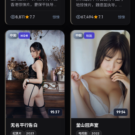
香港惊悚片，曹保平执导，
地惊悚片，魏德圣执导，沈
刘亦菲、玄彬联袂出演。
腾、朱智勋联袂出演。2023
2023年3月24日首映，讲述
年5月23日首映，讲述人性
8,811
7.7
67,494
7.1
惊悚
惊悚
人性抉择与反转，推荐给关
抉择与反转，推荐给关注华
注华语影视片库与热播...
语影视片库与热播榜...
中国
中国
HDR
杜比
95:37
99:54
无名平行告白
釜山回声室
纪录片
2023
电视剧
2022