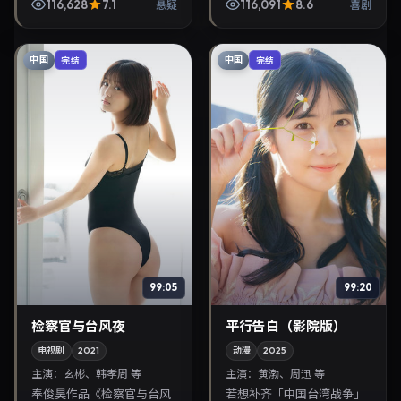
演，周冬雨、韩孝周主演，
116,628
7.1
116,091
8.6
悬疑
喜剧
2024年1月19日上映。剧情
线索清晰，适合华语剧迷...
中国
中国
完结
完结
99:05
99:20
检察官与台风夜
平行告白（影院版）
电视剧
2021
动漫
2025
主演：
玄彬、韩孝周 等
主演：
黄渤、周迅 等
奉俊昊作品《检察官与台风
若想补齐「中国台湾战争」