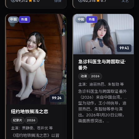
69,512
8.0
62,518
6.7
惊悚
文艺
演，2026年8月14日上映。
讲述人性抉择与反转，推荐
剧情线索清晰，适合华...
给关注华语影视片库与...
中国
中国
热播
热播
99:41
急诊科医生与跨国取证·
番外
动漫
2026
主演：
迪丽热巴、朱智勋 等
急诊科医生与跨国取证·番外
（2026）来自中国台湾，类
99:24
型为动作，王小帅执导，迪
丽热巴、朱智勋等参与演
纽约地铁搁浅之恋
出。2026年1月20日公映，
纪录片
2026
画面质感突出，...
主演：
贾静雯、苍井优 等
《纽约地铁搁浅之恋》以冒