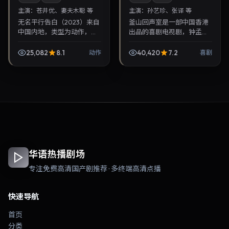
主演：
苍井优、妻夫木聪 等
主演：
孙艺珍、张译 等
无名平行告白（2023）来自
釜山回声室是一部中国香港
中国内地，类型为动作，毕
出品的喜剧电视剧，钟孟宏
赣执导，苍井优、妻夫木聪
执导，孙艺珍、张译等主
等参与演出。2023年3月22
演，2022年5月16日院线上
25,082
8.1
40,420
7.2
动作
喜剧
日公映，画面质感突出，兼
映。剧情围绕都市情感与悬
顾院线观感与家...
念展开，适合关注免费...
华语热播剧场
专注免费高清国产剧推荐 · 多终端高清点播
快速导航
首页
分类