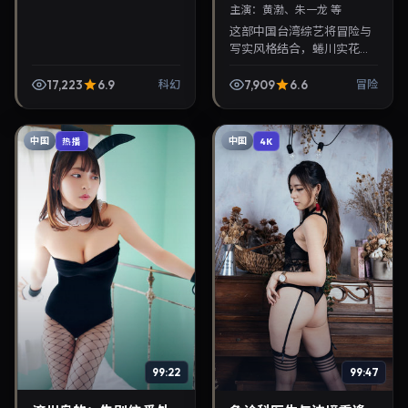
主演：
黄渤、朱一龙 等
这部中国台湾综艺将冒险与
写实风格结合，蜷川实花掌
镜，黄渤、朱一龙担纲主
角。2026年12月17日与观众
17,223
6.9
7,909
6.6
科幻
冒险
见面，对白精炼，适合晚间
沉浸式追剧与检索同...
中国
中国
热播
4K
99:22
99:47