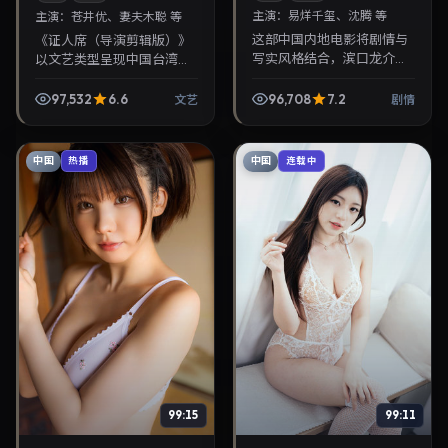
主演：
易烊千玺、沈腾 等
主演：
苍井优、妻夫木聪 等
这部中国内地电影将剧情与
《证人席（导演剪辑版）》
写实风格结合，滨口龙介掌
以文艺类型呈现中国台湾当
镜，易烊千玺、沈腾担纲主
代故事，导演黑泽清，主演
角。2025年4月16日与观众
苍井优、妻夫木聪。2021年
97,532
6.6
96,708
7.2
文艺
剧情
见面，对白精炼，适合晚间
2月20日登陆院线后亦适合
沉浸式追剧与检索同...
在家大屏回放，兼顾...
中国
中国
热播
连载中
99:15
99:11