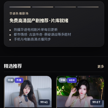
华语热播剧场
免费高清国产剧推荐 · 片库就绪
热播华语电视剧片单每日更新
都市情感 · 古装传奇 · 悬疑谍战等多题材
手机与电脑高清点播同步
精选推荐
更多
中国
中国
热播
HDR
99:41
99:07