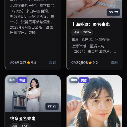
北海道最后一班：零下情书
（2025）来自中国台湾，类
99:29
型为科幻，王家卫执导，朱
一龙、张曼玉等参与演出。
上海外滩：匿名来电
2025年6月15日公映，画面
质感突出，兼顾...
动漫
2024
主演：
苍井优、宋慧乔 等
上海外滩：匿名来电
（2024）来自中国香港，类
型为喜剧，李沧东执导，苍
井优、宋慧乔等参与演出。
69,047
9.4
29,508
9.2
科幻
喜剧
2024年8月8日公映，画面
质感突出，兼顾院线观感...
中国
中国
热播
完结
99:25
终章匿名来电
动漫
2021