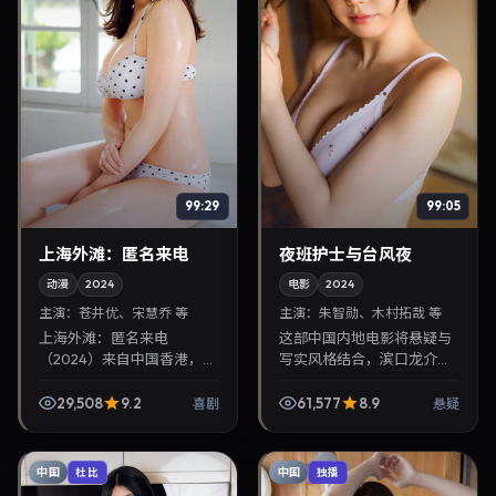
99:29
99:05
上海外滩：匿名来电
夜班护士与台风夜
动漫
2024
电影
2024
主演：
苍井优、宋慧乔 等
主演：
朱智勋、木村拓哉 等
上海外滩：匿名来电
这部中国内地电影将悬疑与
（2024）来自中国香港，类
写实风格结合，滨口龙介掌
型为喜剧，李沧东执导，苍
镜，朱智勋、木村拓哉担纲
井优、宋慧乔等参与演出。
主角。2024年9月19日与观
29,508
9.2
61,577
8.9
喜剧
悬疑
2024年8月8日公映，画面
众见面，对白精炼，适合晚
质感突出，兼顾院线观感...
间沉浸式追剧与检索...
中国
中国
杜比
独播