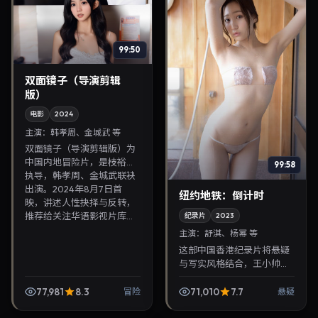
99:50
双面镜子（导演剪辑
版）
电影
2024
主演：
韩孝周、金城武 等
双面镜子（导演剪辑版）为
中国内地冒险片，是枝裕和
99:58
执导，韩孝周、金城武联袂
出演。2024年8月7日首
纽约地铁：倒计时
映，讲述人性抉择与反转，
推荐给关注华语影视片库...
纪录片
2023
主演：
舒淇、杨幂 等
这部中国香港纪录片将悬疑
与写实风格结合，王小帅掌
镜，舒淇、杨幂担纲主角。
2023年2月18日与观众见
77,981
8.3
71,010
7.7
冒险
悬疑
面，对白精炼，适合晚间沉
浸式追剧与检索同类华...