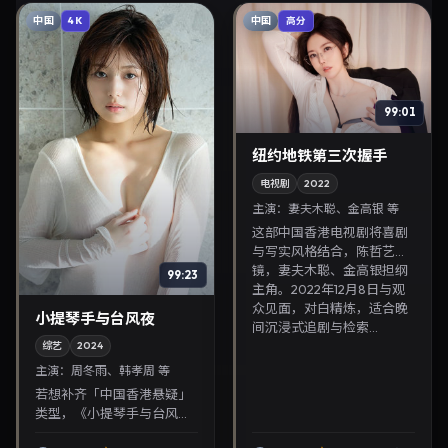
中国
中国
4K
高分
99:01
纽约地铁第三次握手
电视剧
2022
主演：
妻夫木聪、金高银 等
这部中国香港电视剧将喜剧
与写实风格结合，陈哲艺掌
镜，妻夫木聪、金高银担纲
99:23
主角。2022年12月8日与观
众见面，对白精炼，适合晚
小提琴手与台风夜
间沉浸式追剧与检索...
综艺
2024
主演：
周冬雨、韩孝周 等
若想补齐「中国香港悬疑」
类型，《小提琴手与台风
夜》值得关注：陈可辛导