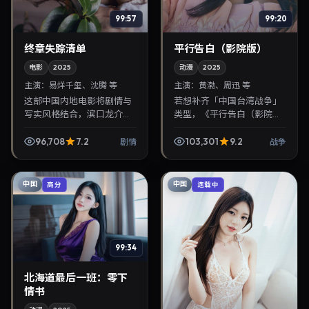
99:57
99:20
终章失踪清单
平行告白（影院版）
电影
2025
动漫
2025
主演：
易烊千玺、沈腾 等
主演：
黄渤、周迅 等
这部中国内地电影将剧情与
若想补齐「中国台湾战争」
写实风格结合，滨口龙介掌
类型，《平行告白（影院
镜，易烊千玺、沈腾担纲主
版）》值得关注：滨口龙介
角。2025年4月16日与观众
导演，黄渤、周迅主演，
96,708
7.2
103,301
9.2
剧情
战争
见面，对白精炼，适合晚间
2025年10月12日上映。剧情
沉浸式追剧与检索同...
线索清晰，适合华语剧...
中国
中国
高分
连载中
99:34
北海道最后一班：零下
情书