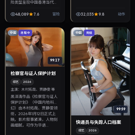
险类型呈现中国香港当代故
事，导演朴勋政，主演贾静
雯、苍井优。2026年11月1日
48,089
7.6
32,035
9.8
冒险
动作
登陆院线后亦适合在家大屏
回放，兼顾口碑与...
中国
中国
连载中
完结
99:17
检察官与证人保护计划
综艺
2026
主演：
木村拓哉、贾静雯 等
黑泽清作品《检察官与证人
保护计划》（中国内地·科
幻）由木村拓哉、贾静雯领
99:59
衔，2026年1月12日正式上
映。影片叙事紧凑，人物刻
快递员与失踪人口档案
画细腻，可作为华语...
综艺
2026