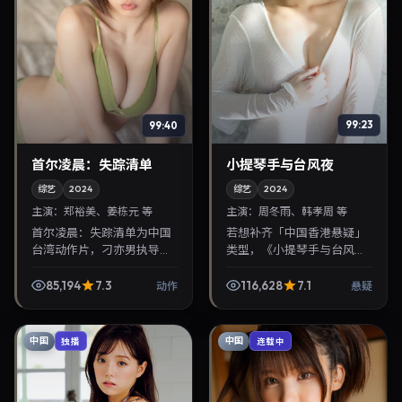
99:40
99:23
首尔凌晨：失踪清单
小提琴手与台风夜
综艺
2024
综艺
2024
主演：
郑裕美、姜栋元 等
主演：
周冬雨、韩孝周 等
首尔凌晨：失踪清单为中国
若想补齐「中国香港悬疑」
台湾动作片，刁亦男执导，
类型，《小提琴手与台风
郑裕美、姜栋元联袂出演。
夜》值得关注：陈可辛导
2024年1月13日首映，讲述
演，周冬雨、韩孝周主演，
85,194
7.3
116,628
7.1
动作
悬疑
人性抉择与反转，推荐给关
2024年1月19日上映。剧情
注华语影视片库与热...
线索清晰，适合华语剧迷...
中国
中国
独播
连载中