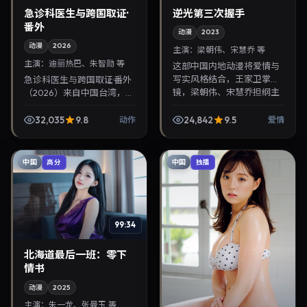
急诊科医生与跨国取证·
逆光第三次握手
番外
动漫
2023
动漫
2026
主演：
梁朝伟、宋慧乔 等
主演：
迪丽热巴、朱智勋 等
这部中国内地动漫将爱情与
写实风格结合，王家卫掌
急诊科医生与跨国取证·番外
镜，梁朝伟、宋慧乔担纲主
（2026）来自中国台湾，类
角。2023年9月23日与观众
型为动作，王小帅执导，迪
见面，对白精炼，适合晚间
丽热巴、朱智勋等参与演
32,035
9.8
24,842
9.5
动作
爱情
沉浸式追剧与检索同类...
出。2026年1月20日公映，
画面质感突出，...
中国
中国
高分
独播
99:34
北海道最后一班：零下
情书
动漫
2025
主演：
朱一龙、张曼玉 等