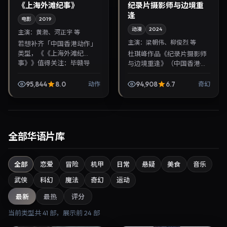
《上海外滩纪事》
纪录片摄影师与边境重
逢
电影
2019
动漫
2024
主演：
黄渤、河正宇 等
主演：
梁朝伟、柳俊烈 等
若想补齐「中国香港动作」
类型，《《上海外滩纪
杜琪峰作品《纪录片摄影师
事》》值得关注：毕赣导
与边境重逢》（中国香港·奇
演，黄渤、河正宇主演，
幻）由梁朝伟、柳俊烈领
2019年3月1日上映。剧情线
衔，2024年6月11日正式上
95,844
8.0
94,908
6.7
动作
奇幻
索清晰，适合华语剧迷拓展
映。影片叙事紧凑，人物刻
免...
画细腻，可作为华语...
全部华语片库
全部
恋爱
冒险
机甲
日常
悬疑
美食
音乐
武侠
科幻
魔法
奇幻
运动
最新
最热
评分
当前类型共
41
部，展示前
24
部