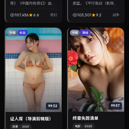
夜》（中国内地·奇幻）由玄
类型，《平行告白（影院
彬、韩孝周领衔，2021年5
版）》值得关注：滨口龙介
月17日正式上映。影片叙事
导演，黄渤、周迅主演，
107,456
6.6
103,301
9.2
奇幻
战争
紧凑，人物刻画细腻，可作
2025年10月12日上映。剧情
为华语电影与热播...
线索清晰，适合华语剧...
中国
中国
杜比
院线
99:57
99:32
终章失踪清单
证人席（导演剪辑版）
电影
2025
动漫
2021