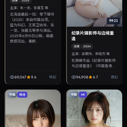
动漫
2025
主演：
朱一龙、张曼玉 等
北海道最后一班：零下情书
（2025）来自中国台湾，类
99:11
型为科幻，王家卫执导，朱
一龙、张曼玉等参与演出。
纪录片摄影师与边境重
2025年6月15日公映，画面
逢
质感突出，兼顾...
动漫
2024
主演：
梁朝伟、柳俊烈 等
杜琪峰作品《纪录片摄影师
与边境重逢》（中国香港·奇
幻）由梁朝伟、柳俊烈领
衔，2024年6月11日正式上
69,047
9.4
94,908
6.7
科幻
奇幻
映。影片叙事紧凑，人物刻
画细腻，可作为华语...
中国
中国
院线
4K