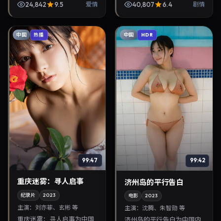
2023年11月27日正式上映。
24,842
9.5
40,807
6.4
爱情
剧情
影片叙事紧凑，人物刻画细
腻，可作为华语...
中国
中国
热播
HDR
99:47
99:42
重庆迷雾：寻人启事
济州岛的平行告白
纪录片
2023
电影
2023
主演：
刘亦菲、玄彬 等
主演：
沈腾、朱智勋 等
重庆迷雾：寻人启事为中国
济州岛的平行告白为中国内