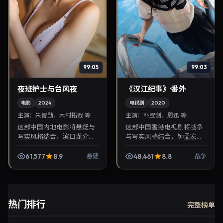
99:05
99:03
夜班护士与台风夜
《汉江纪事》·番外
电影
2024
电视剧
2020
主演：
朱智勋、木村拓哉 等
主演：
朴宝剑、周迅 等
这部中国内地电影将悬疑与
这部中国香港电视剧将战争
写实风格结合，滨口龙介掌
与写实风格结合，钟孟宏掌
镜，朱智勋、木村拓哉担纲
镜，朴宝剑、周迅担纲主
主角。2024年9月19日与观
角。2020年10月18日与观众
61,577
8.9
48,461
8.8
悬疑
战争
众见面，对白精炼，适合晚
见面，对白精炼，适合晚间
间沉浸式追剧与检索...
沉浸式追剧与检索同...
热门排行
完整榜单