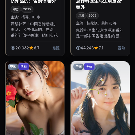
济州岛的：告别信·番外
急诊科医生与边境重逢·
番外
综艺
2025
动漫
2025
主演：
杨幂、IU 等
主演：
桂纶镁、姜栋元 等
若想补齐「中国香港悬疑」
类型，《济州岛的：告别信·
急诊科医生与边境重逢·番外
番外》值得关注：蜷川实花
是一部中国香港出品的冒险
导演，杨幂、IU主演，2025
动漫，黑泽清执导，桂纶
年3月5日上映。剧情线索清
镁、姜栋元等主演，2025年
20,062
6.7
44,248
7.1
悬疑
冒险
晰，适合华语剧...
7月7日院线上映。剧情围绕
都市情感与悬念展开...
中国
中国
院线
完结