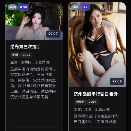
中国
中国
HDR
4K
99:07
逆光第三次握手
动漫
2023
主演：
梁朝伟、宋慧乔 等
这部中国内地动漫将爱情与
写实风格结合，王家卫掌
镜，梁朝伟、宋慧乔担纲主
99:06
角。2023年9月23日与观众
见面，对白精炼，适合晚间
济州岛的平行告白·番外
沉浸式追剧与检索同类...
纪录片
2023
主演：
沈腾、金城武 等
贾樟柯作品《济州岛的平行
告白·番外》（中国内地·剧
情）由沈腾、金城武领衔，